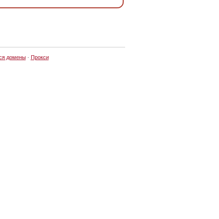
ся домены
·
Прокси