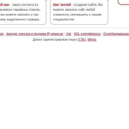
ой шаг
- заказ хостинга из
Шаг третий
- создание сайта. Вы
агаемых тарифных планов.
можете заказать сайт любой
 вы можете заказать у нас
сложности, связавшись с нашим
овку выделенного сервера.
специалистом.
ов
·
Аренда, покупка и продажа IP-адресов
·
Job
·
SSL-сертификаты
·
Освобождающие
Домен зарегистрирован через
i7.RU
.
Whois