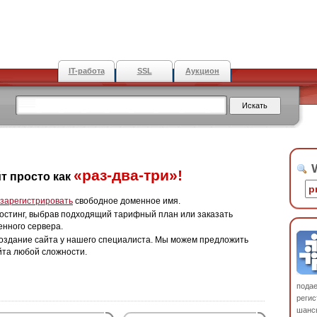
IT-работа
SSL
Аукцион
W
«раз-два-три»!
т просто как
зарегистрировать
свободное доменное имя.
остинг, выбрав подходящий тарифный план или заказать
енного сервера.
оздание сайта у нашего специалиста. Мы можем предложить
йта любой сложности.
пода
регис
шанс